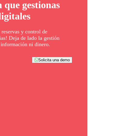
 que gestionas
igitales
 reservas y control de
as! Deja de lado la gestión
información ni dinero.
Solicita una demo